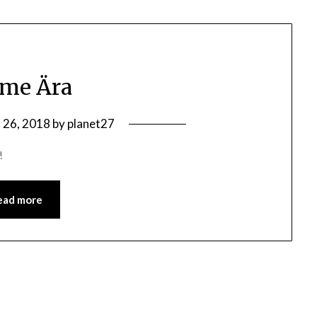
me Ära
ll 26, 2018
by
planet27
!
ead more