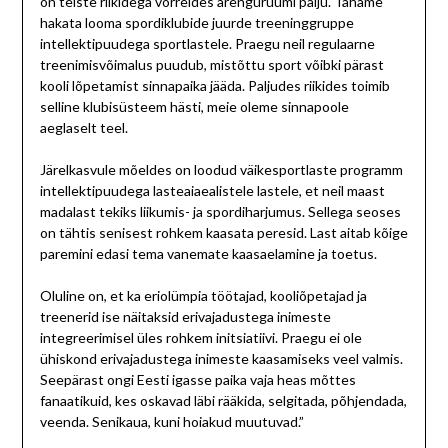
on teiste riikidega võrreldes arenguruumi palju. Tahame
hakata looma spordiklubide juurde treeninggruppe
intellektipuudega sportlastele. Praegu neil regulaarne
treenimisvõimalus puudub, mistõttu sport võibki pärast
kooli lõpetamist sinnapaika jääda. Paljudes riikides toimib
selline klubisüsteem hästi, meie oleme sinnapoole
aeglaselt teel.
Järelkasvule mõeldes on loodud väikesportlaste programm
intellektipuudega lasteaiaealistele lastele, et neil maast
madalast tekiks liikumis- ja spordiharjumus. Sellega seoses
on tähtis senisest rohkem kaasata peresid. Last aitab kõige
paremini edasi tema vanemate kaasaelamine ja toetus.
Oluline on, et ka eriolümpia töötajad, kooliõpetajad ja
treenerid ise näitaksid erivajadustega inimeste
integreerimisel üles rohkem initsiatiivi. Praegu ei ole
ühiskond erivajadustega inimeste kaasamiseks veel valmis.
Seepärast ongi Eesti igasse paika vaja heas mõttes
fanaatikuid, kes oskavad läbi rääkida, selgitada, põhjendada,
veenda. Senikaua, kuni hoiakud muutuvad.”