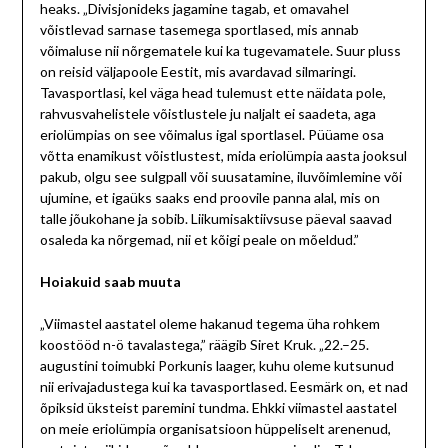
heaks. „Divisjonideks jagamine tagab, et omavahel
võistlevad sarnase tasemega sportlased, mis annab
võimaluse nii nõrgematele kui ka tugevamatele. Suur pluss
on reisid väljapoole Eestit, mis avardavad silmaringi.
Tavasportlasi, kel väga head tulemust ette näidata pole,
rahvusvahelistele võistlustele ju naljalt ei saadeta, aga
eriolümpias on see võimalus igal sportlasel. Püüame osa
võtta enamikust võistlustest, mida eriolümpia aasta jooksul
pakub, olgu see sulgpall või suusatamine, iluvõimlemine või
ujumine, et igaüks saaks end proovile panna alal, mis on
talle jõukohane ja sobib. Liikumisaktiivsuse päeval saavad
osaleda ka nõrgemad, nii et kõigi peale on mõeldud.”
Hoiakuid saab muuta
„Viimastel aastatel oleme hakanud tegema üha rohkem
koostööd n-ö tavalastega,” räägib Siret Kruk. „22.–25.
augustini toimubki Porkunis laager, kuhu oleme kutsunud
nii erivajadustega kui ka tavasportlased. Eesmärk on, et nad
õpiksid üksteist paremini tundma. Ehkki viimastel aastatel
on meie eriolümpia organisatsioon hüppeliselt arenenud,