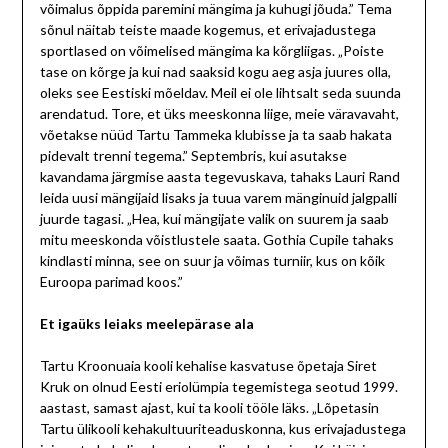
võimalus õppida paremini mängima ja kuhugi jõuda.” Tema
sõnul näitab teiste maade kogemus, et erivajadustega
sportlased on võimelised mängima ka kõrgliigas. „Poiste
tase on kõrge ja kui nad saaksid kogu aeg asja juures olla,
oleks see Eestiski mõeldav. Meil ei ole lihtsalt seda suunda
arendatud. Tore, et üks meeskonna liige, meie väravavaht,
võetakse nüüd Tartu Tammeka klubisse ja ta saab hakata
pidevalt trenni tegema.” Septembris, kui asutakse
kavandama järgmise aasta tegevuskava, tahaks Lauri Rand
leida uusi mängijaid lisaks ja tuua varem mänginuid jalgpalli
juurde tagasi. „Hea, kui mängijate valik on suurem ja saab
mitu meeskonda võistlustele saata. Gothia Cupile tahaks
kindlasti minna, see on suur ja võimas turniir, kus on kõik
Euroopa parimad koos.”
Et igaüks leiaks meelepärase ala
Tartu Kroonuaia kooli kehalise kasvatuse õpetaja Siret
Kruk on olnud Eesti eriolümpia tegemistega seotud 1999.
aastast, samast ajast, kui ta kooli tööle läks. „Lõpetasin
Tartu ülikooli kehakultuuriteaduskonna, kus erivajadustega