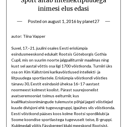
Sport aitab intellektipuudega
inimesi elus edasi
Posted on
august 1, 2016
by
planet27
autor: Tiina Vapper
Suvel, 17.–21. juulini osales Eesti eriolümpia
esindusmeeskond edukalt Rootsis Göteborgis Gothia
Cupil, mis on suurim noorte jalgpalliturniir maailmas ning
kust sel aastal võttis osa ligi 1700 võistkonda. Turniiri üks
osa on Kim Källströmi karikavõistlused intellekti- ja
liitpuudega sportlastele.
Eriolümpia võistkondi võistles
tänavu 30, Eestit esindasid üheksa 16–17-aastast
noormeest kolmest koolist. Pärast suurejoonelist
avatseremooniat toimus eelturniir, kus
kvalifikatsioonimängude tulemuste põhjal jagati võistlejad
kuude divisjoni ehk tugevusgruppi, igaühes viis võistkonda.
Eesti võistkond pääses koos kolme Rootsi spordiklubi ja
Soome koondise sportlastega tugevuselt teise, B-gruppi.
Kuldmedali võitis Fässbergeri klubi meeskond Rootsist,