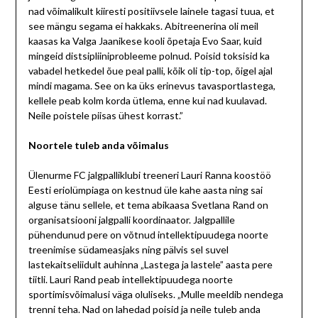
nad võimalikult kiiresti positiivsele lainele tagasi tuua, et
see mängu segama ei hakkaks. Abitreenerina oli meil
kaasas ka Valga Jaanikese kooli õpetaja Evo Saar, kuid
mingeid distsipliiniprobleeme polnud. Poisid toksisid ka
vabadel hetkedel õue peal palli, kõik oli tip-top, õigel ajal
mindi magama. See on ka üks erinevus tavasportlastega,
kellele peab kolm korda ütlema, enne kui nad kuulavad.
Neile poistele piisas ühest korrast.”
Noortele tuleb anda võimalus
Ülenurme FC jalgpalliklubi treeneri Lauri Ranna koostöö
Eesti eriolümpiaga on kestnud üle kahe aasta ning sai
alguse tänu sellele, et tema abikaasa Svetlana Rand on
organisatsiooni jalgpalli koordinaator. Jalgpallile
pühendunud pere on võtnud intellektipuudega noorte
treenimise südameasjaks ning pälvis sel suvel
lastekaitseliidult auhinna „Lastega ja lastele” aasta pere
tiitli. Lauri Rand peab intellektipuudega noorte
sportimisvõimalusi väga oluliseks. „Mulle meeldib nendega
trenni teha. Nad on lahedad poisid ja neile tuleb anda