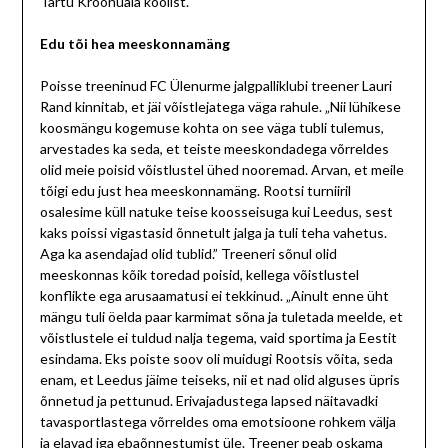
Tartu Kroonuaia koolist.
Edu tõi hea meeskonnamäng
Poisse treeninud FC Ülenurme jalgpalliklubi treener Lauri
Rand kinnitab, et jäi võistlejatega väga rahule. „Nii lühikese
koosmängu kogemuse kohta on see väga tubli tulemus,
arvestades ka seda, et teiste meeskondadega võrreldes
olid meie poisid võistlustel ühed nooremad. Arvan, et meile
tõigi edu just hea meeskonnamäng. Rootsi turniiril
osalesime küll natuke teise koosseisuga kui Leedus, sest
kaks poissi vigastasid õnnetult jalga ja tuli teha vahetus.
Aga ka asendajad olid tublid.” Treeneri sõnul olid
meeskonnas kõik toredad poisid, kellega võistlustel
konflikte ega arusaamatusi ei tekkinud. „Ainult enne üht
mängu tuli öelda paar karmimat sõna ja tuletada meelde, et
võistlustele ei tuldud nalja tegema, vaid sportima ja Eestit
esindama. Eks poiste soov oli muidugi Rootsis võita, seda
enam, et Leedus jäime teiseks, nii et nad olid alguses üpris
õnnetud ja pettunud. Erivajadustega lapsed näitavadki
tavasportlastega võrreldes oma emotsioone rohkem välja
ja elavad iga ebaõnnestumist üle. Treener peab oskama