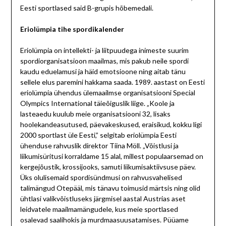
Eesti sportlased said B-grupis hõbemedali.
Eriolümpia tihe spordikalender
Eriolümpia on intellekti- ja liitpuudega inimeste suurim
spordiorganisatsioon maailmas, mis pakub neile spordi
kaudu eduelamusi ja häid emotsioone ning aitab tänu
sellele elus paremini hakkama saada. 1989. aastast on Eesti
eriolümpia ühendus ülemaailmse organisatsiooni Special
Olympics International täieõiguslik liige. „Koole ja
lasteaedu kuulub meie organisatsiooni 32, lisaks
hoolekandeasutused, päevakeskused, eraisikud, kokku ligi
2000 sportlast üle Eesti,” selgitab eriolümpia Eesti
ühenduse rahvuslik direktor Tiina Möll. „Võistlusi ja
liikumisüritusi korraldame 15 alal, millest populaarsemad on
kergejõustik, krossijooks, samuti liikumisaktiivsuse päev.
Üks olulisemaid spordisündmusi on rahvusvahelised
talimängud Otepääl, mis tänavu toimusid märtsis ning olid
ühtlasi valikvõistluseks järgmisel aastal Austrias aset
leidvatele maailmamängudele, kus meie sportlased
osalevad saalihokis ja murdmaasuusatamises. Püüame