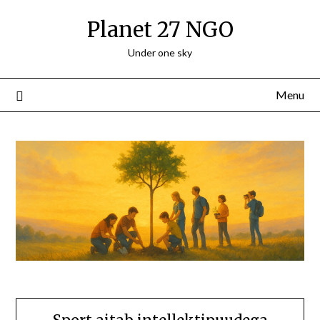
Skip
Planet 27 NGO
to
content
Under one sky
Menu