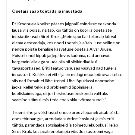
Õpetaja saab toetada ja innustada
Et Kroonuaia koolist pääses jalgpalli esindusmeeskonda
lausa viis poissi, näitab, kui tähtis on kooli ja õpetajate
initsiatiiv, usub Siret Kruk. „Meie sportlastel peab kõrval
olema eestvedaja, kes noori toetab ja aitab. Just selline on
nende poiste kehalise kasvatuse õpetaja Aivar Juuse.
Poistel endil kipub järjepidevus kaduma, nad annavad
kergemini alla ega suuda olla nii sihikindlad kui
tavasportlased. Eriti teatud vanuses vajavad nad tuge ja
innustust. Kui ikka ei viitsi ja on midagi muud põnevat teha,
siis nad lihtsalt ei lähe trenni. Ühe lõpuklassi noormehe
jaoks, kellel tekkisid probleemid õppimise ja
kooliskäimisega, oli just esindusmeeskonda valituks
saamine stiimul, mis teda end kokku võtma sundis.”
Treenimine ja võistlustel enese proovilepanek aitab tõsta
enesehinnangut, arendada suhtlemisoskust ja mis eriti
tähtis, parandada sotsiaalseid ja toimetulekuoskusi, leiab
Siret Kruk, kes peab eriolümpia võistlussüsteemi väga