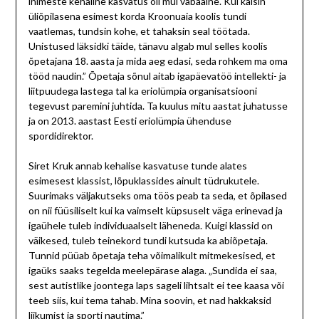
inimeste kehaline kasvatus oli mul vabaaine. Kui käisin
üliõpilasena esimest korda Kroonuaia koolis tundi
vaatlemas, tundsin kohe, et tahaksin seal töötada.
Unistused läksidki täide, tänavu algab mul selles koolis
õpetajana 18. aasta ja mida aeg edasi, seda rohkem ma oma
tööd naudin.” Õpetaja sõnul aitab igapäevatöö intellekti- ja
liitpuudega lastega tal ka eriolümpia organisatsiooni
tegevust paremini juhtida. Ta kuulus mitu aastat juhatusse
ja on 2013. aastast Eesti eriolümpia ühenduse
spordidirektor.
Siret Kruk annab kehalise kasvatuse tunde alates
esimesest klassist, lõpuklassides ainult tüdrukutele.
Suurimaks väljakutseks oma töös peab ta seda, et õpilased
on nii füüsiliselt kui ka vaimselt küpsuselt väga erinevad ja
igaühele tuleb individuaalselt läheneda. Kuigi klassid on
väikesed, tuleb teinekord tundi kutsuda ka abiõpetaja.
Tunnid püüab õpetaja teha võimalikult mitmekesised, et
igaüks saaks tegelda meelepärase alaga. „Sundida ei saa,
sest autistlike joontega laps sageli lihtsalt ei tee kaasa või
teeb siis, kui tema tahab. Mina soovin, et nad hakkaksid
liikumist ja sporti nautima.”