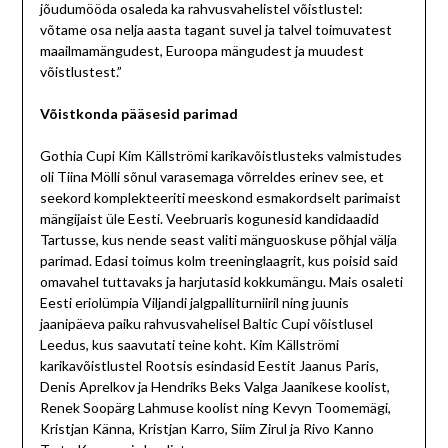
jõudumööda osaleda ka rahvusvahelistel võistlustel:
võtame osa nelja aasta tagant suvel ja talvel toimuvatest
maailmamängudest, Euroopa mängudest ja muudest
võistlustest.”
Võistkonda pääsesid parimad
Gothia Cupi Kim Källströmi karikavõistlusteks valmistudes
oli Tiina Mölli sõnul varasemaga võrreldes erinev see, et
seekord komplekteeriti meeskond esmakordselt parimaist
mängijaist üle Eesti. Veebruaris kogunesid kandidaadid
Tartusse, kus nende seast valiti mänguoskuse põhjal välja
parimad. Edasi toimus kolm treeninglaagrit, kus poisid said
omavahel tuttavaks ja harjutasid kokkumängu. Mais osaleti
Eesti eriolümpia Viljandi jalgpalliturniiril ning juunis
jaanipäeva paiku rahvusvahelisel Baltic Cupi võistlusel
Leedus, kus saavutati teine koht. Kim Källströmi
karikavõistlustel Rootsis esindasid Eestit Jaanus Paris,
Denis Aprelkov ja Hendriks Beks Valga Jaanikese koolist,
Renek Soopärg Lahmuse koolist ning Kevyn Toomemägi,
Kristjan Känna, Kristjan Karro, Siim Zirul ja Rivo Kanno