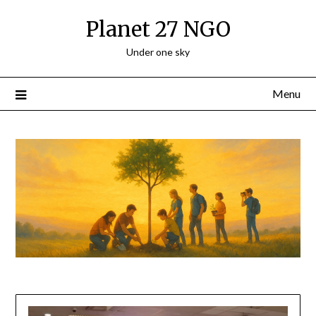
Skip
Planet 27 NGO
to
content
Under one sky
Menu