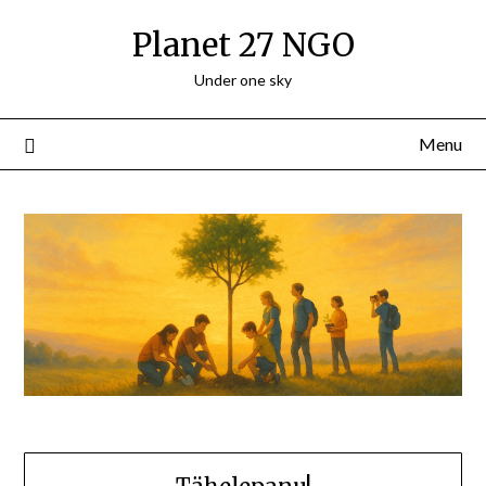
Skip
Planet 27 NGO
to
content
Under one sky
Menu