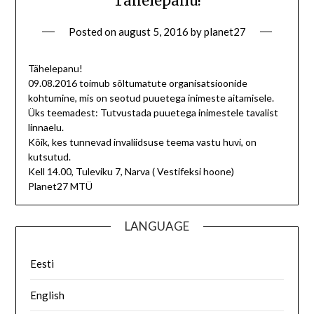
Tähelepanu!
Posted on
august 5, 2016
by
planet27
Tähelepanu!
09.08.2016 toimub sõltumatute organisatsioonide
kohtumine, mis on seotud puuetega inimeste aitamisele.
Üks teemadest: Tutvustada puuetega inimestele tavalist
linnaelu.
Kõik, kes tunnevad invaliidsuse teema vastu huvi, on
kutsutud.
Kell 14.00, Tuleviku 7, Narva ( Vestifeksi hoone)
Planet27 MTÜ
LANGUAGE
Eesti
English