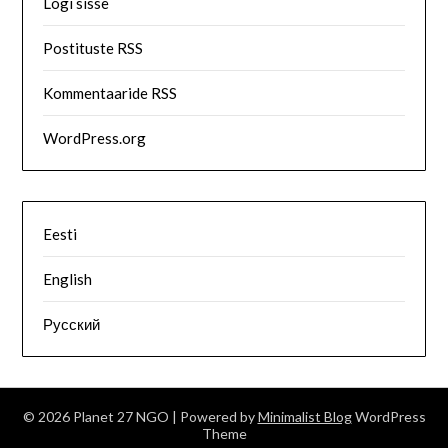
Logi sisse
Postituste RSS
Kommentaaride RSS
WordPress.org
Eesti
English
Русский
© 2026 Planet 27 NGO
| Powered by
Minimalist Blog
WordPress
Theme