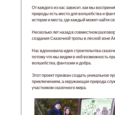
От каждого из нас зависит, как мы восприни
природы есть место для волшебства и фант
истории и места, где каждый может найти с
Несколько лет назад в совместном разгово
создания Сказочной тропы в лесной зоне Äk
Нас вдохновила идея строительчтва сказочн
потому что мы видим в ней возможность пр
волшебства, фантазии и добра.
Этот проект призван создать уникальное пр
приключением, а окружающая природа служ
участником сказочного мира.