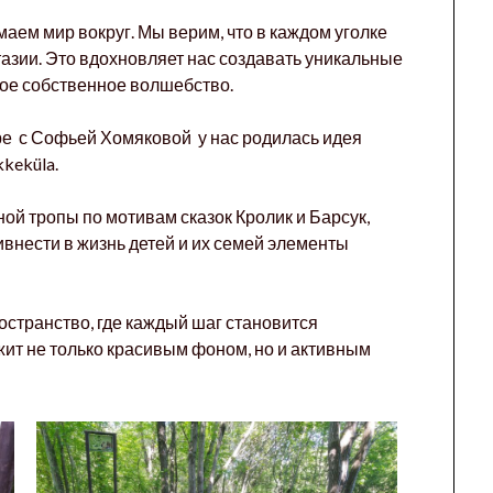
маем мир вокруг. Мы верим, что в каждом уголке
азии. Это вдохновляет нас создавать уникальные
вое собственное волшебство.
ре с Софьей Хомяковой у нас родилась идея
keküla.
ой тропы по мотивам сказок Кролик и Барсук,
ивнести в жизнь детей и их семей элементы
остранство, где каждый шаг становится
ит не только красивым фоном, но и активным